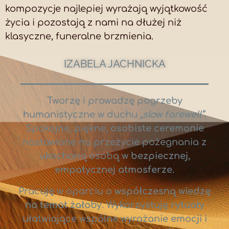
kompozycje najlepiej wyrażają wyjątkowość
życia i pozostają z nami na dłużej niż
klasyczne, funeralne brzmienia.
IZABELA JACHNICKA
Tworzę i prowadzę pogrzeby
humanistyczne w duchu
„slow farewell”
.
Spokojne, piękne,
osobiste ceremonie
nastawione na przeżycie pożegnania z
ukochaną osobą w
bezpiecznej,
empatycznej atmosferze
.
Pracuję w oparciu o
współczesną wiedzę
na temat żałoby
. Wykorzystuję
rytuały
ułatwiające wspólne wyrażanie emocji i