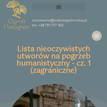
ceremonie@izabelajachnicka.pl
tel.
+48 791 777 302
Lista nieoczywistych
utworów na pogrzeb
humanistyczny - cz. 1
(zagraniczne)