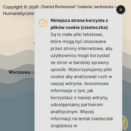
Copyright © 2026 „Ogród Pożegnań” Izabela Jachnicka –
Humanistyczne Ceremonie Pogrzebowe
Niniejsza strona korzysta z
plików cookie (ciasteczka)
.
Są to małe pliki tekstowe,
Kontakt
które mogą być stosowane
ceremonie@izabelajachnicka.pl
przez strony internetowe, aby
+48 791 777 302
użytkownicy mogli korzystać
www.izabelajachnicka.pl
ze stron w bardziej sprawny
sposób. Wykorzystujemy pliki
Warszawa
i okoliczne miejscowości.
Możliwy dojazd na
cookie aby analizować ruch w
terenie całej Polski
naszej witrynie. Anonimowe
informacje o tym, jak
korzystasz z naszej witryny,
udostępniamy partnerom
analitycznym. Więcej
informacji na temat ciasteczek
znajdziesz w