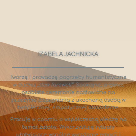
IZABELA JACHNICKA
Tworzę i prowadzę pogrzeby humanistyczne
w duchu
„slow farewell”
. Spokojne, piękne,
osobiste ceremonie
nastawione na
przeżycie pożegnania z ukochaną osobą w
bezpiecznej, empatycznej atmosferze
.
Pracuję w oparciu o
współczesną wiedzę na
temat żałoby
. Wykorzystuję
rytuały
ułatwiające wspólne wyrażanie emocji i