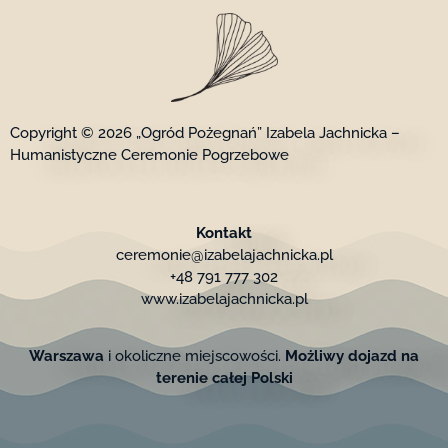
Copyright © 2026 „Ogród Pożegnań” Izabela Jachnicka –
Humanistyczne Ceremonie Pogrzebowe
Kontakt
ceremonie@izabelajachnicka.pl
+48 791 777 302
www.izabelajachnicka.pl
Warszawa
i okoliczne miejscowości.
Możliwy dojazd na
terenie całej Polski