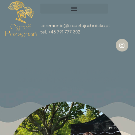
ceremonie@izabelajachnicka.pl
tel.
+48 791 777 302
Galeria zdjęć – humanistyczne
ceremonie pogrzebowe Ogród
Pożegnań