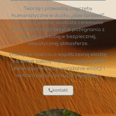
Tworzę i prowadzę pogrzeby
humanistyczne w duchu
„slow farewell”
.
Spokojne, piękne,
osobiste ceremonie
nastawione na przeżycie pożegnania z
ukochaną osobą w
bezpiecznej,
empatycznej atmosferze
.
Pracuję w oparciu o
współczesną wiedzę
na temat żałoby
. Wykorzystuję
rytuały
ułatwiające wspólne wyrażanie emocji i
wzmacniające poczucie wspólnoty.
kontakt