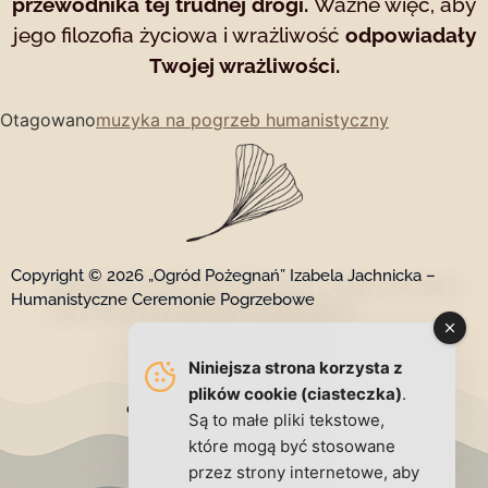
przewodnika tej trudnej drogi.
Ważne więc, aby
jego filozofia życiowa i wrażliwość
odpowiadały
Twojej wrażliwości.
Otagowano
muzyka na pogrzeb humanistyczny
Copyright © 2026 „Ogród Pożegnań” Izabela Jachnicka –
Humanistyczne Ceremonie Pogrzebowe
Niniejsza strona korzysta z
Kontakt
plików cookie (ciasteczka)
.
ceremonie@izabelajachnicka.pl
Są to małe pliki tekstowe,
+48 791 777 302
które mogą być stosowane
www.izabelajachnicka.pl
przez strony internetowe, aby