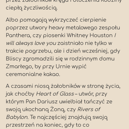
przez żałobników kręgu i otoczenia Rodziny
ciepłą życzliwością.
Albo pomagają wykrzyczeć cierpienie
poprzez utwory heavy metalowego zespołu
Panthera, czy piosenki Whitney Houston
I
will always love you
zaistniało nie tylko w
trakcie pogrzebu, ale i dzień wcześniej, gdy
Bliscy zgromadzili się w rodzinnym domu
Zmarłego, by przy Urnie wypić
ceremonialne kakao.
A czasami niosą żałobników w stronę życia,
jak choćby
Heart of Glass
– utwór, przy
którym Pan Dariusz uwielbiał tańczyć ze
swoją ukochaną Żoną, czy
Rivers of
Babylon.
Te najczęściej znajdują swoją
przestrzeń na koniec, gdy to co