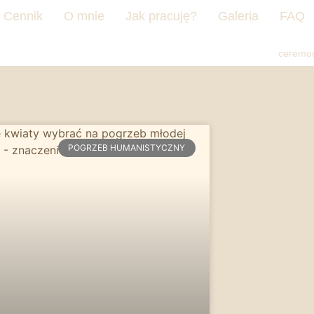
Cennik
O mnie
Jak pracuję?
Galeria
FAQ
ceremon
POGRZEB HUMANISTYCZNY