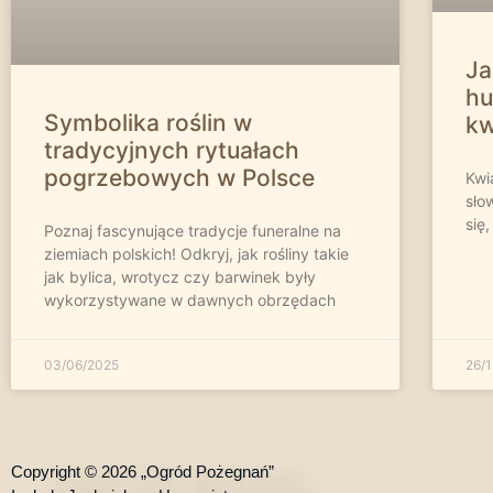
Ja
hu
Symbolika roślin w
kw
tradycyjnych rytuałach
pogrzebowych w Polsce
Kwi
sło
się
Poznaj fascynujące tradycje funeralne na
ziemiach polskich! Odkryj, jak rośliny takie
jak bylica, wrotycz czy barwinek były
wykorzystywane w dawnych obrzędach
03/06/2025
26/
Copyright © 2026 „Ogród Pożegnań”