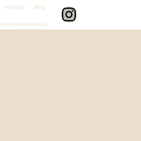
Kontakt
Blog
ie@izabelajachnicka.pl
tel.
+48 791 777 302