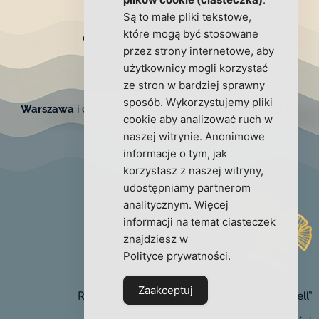
Są to małe pliki tekstowe,
Kontakt
które mogą być stosowane
ceremonie@izabelajachnicka.pl
przez strony internetowe, aby
+48 791 777 302
użytkownicy mogli korzystać
www.izabelajachnicka.pl
ze stron w bardziej sprawny
sposób. Wykorzystujemy pliki
Warszawa
i okoliczne miejscowości.
Możliwy dojazd na
cookie aby analizować ruch w
terenie całej Polski
naszej witrynie. Anonimowe
informacje o tym, jak
korzystasz z naszej witryny,
udostępniamy partnerom
analitycznym. Więcej
informacji na temat ciasteczek
znajdziesz w
Polityce prywatności
.
Zaakceptuj
Rodzinne pożegnania w stylu „slow farewell”