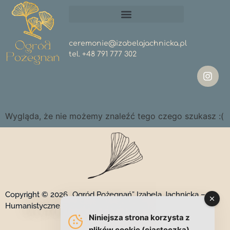
ceremonie@izabelajachnicka.pl
tel.
+48 791 777 302
Wygląda, że nie możemy znaleźć tego czego szukasz :(
Copyright © 2026 „Ogród Pożegnań” Izabela Jachnicka –
Humanistyczne Ceremonie Pogrzebowe
Niniejsza strona korzysta z
plików cookie (ciasteczka)
.